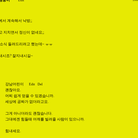
원숭이
Edit
200
서 계속해서 낙방;;
 지치면서 정신이 없네요;;
 소식 들려드리려고 했는데~ ㅠㅠ
내시죠? 잘지내시길~
강남어린이
Edit
Del
괜찮아요.
어찌 쉽게 얻을 수 있겠습니까.
세상에 공짜가 없더라고요.
그게 아니더라도 괜찮습니다.
그대에겐 힘들때 어깨를 빌려줄 사람이 있으니까.
힘내세요.