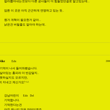
칼라뽑아내는것보다 다른 공사들이 더 힘들었던걸로 알고있는데...
암튼 이 곳은 아직 근근하게 연명하고 있는 듯..
뭔가 개혁이 필요한거 같아...
낡은건 버릴줄도 알아야 하는데..
Nike
Edit
200
 기억이 나서 들어와봤습니다.
살아있는 홈피라 더 반갑달지..
 못하실지도 모르지만,
 지내고 계신가요? ^^
강남어린이
Edit
Del
기억합니다.
기억한다는건
아직 끝나지 않은 까닭이겠죠.