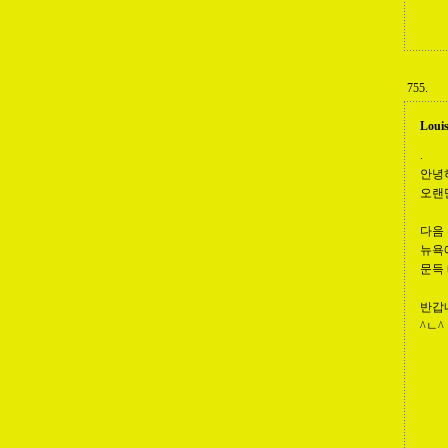
755.
Loui
.
안녕
오랜
다음
뉴욕에
문득
반갑
^ㄴ^