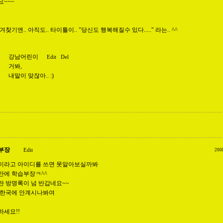
~~~
겨찾기엔.. 아직도.. 타이틀이.. "당신도 행복해질수 있다....." 라는.. ^^
강남어린이
Edit
Del
거봐,
내말이 맞잖아.. :)
부장
Edit
200
이라고 아이디를 쓰면 못알아보실까봐
만에 학습부장ㅋ^^
란 방명록이 넘 반갑네요~~
 한국에 안계시나봐여
하세요!!