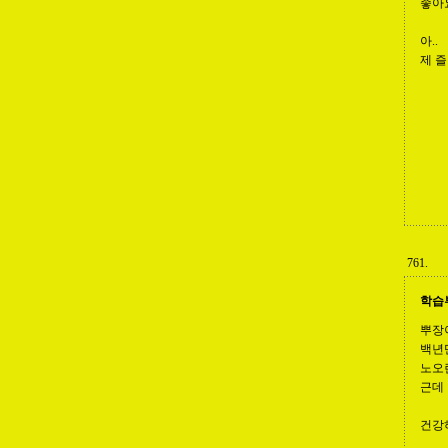
좋아요
아..
제 즐
761.
학습
뿌장
백년
노오
근데
건강