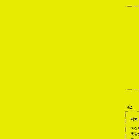
762.
지희
여전
색깔도