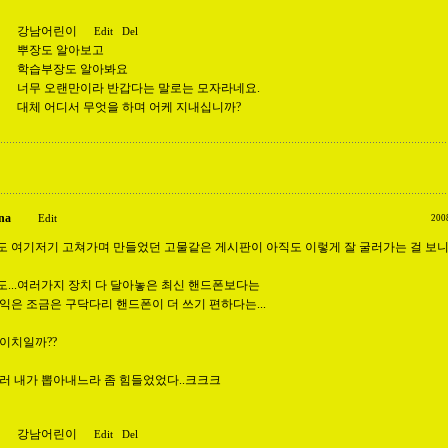
강남어린이
Edit
Del
뿌장도 알아보고
학습부장도 알아봐요
너무 오랜만이라 반갑다는 말로는 모자라네요.
대체 어디서 무엇을 하며 어케 지내십니까?
na
Edit
200
도 여기저기 고쳐가며 만들었던 고물같은 게시판이 아직도 이렇게 잘 굴러가는 걸 보니..
도...여러가지 장치 다 달아놓은 최신 핸드폰보다는
익은 조금은 구닥다리 핸드폰이 더 쓰기 편하다는...
이치일까??
컬러 내가 뽑아내느라 좀 힘들었었다..크크크
강남어린이
Edit
Del