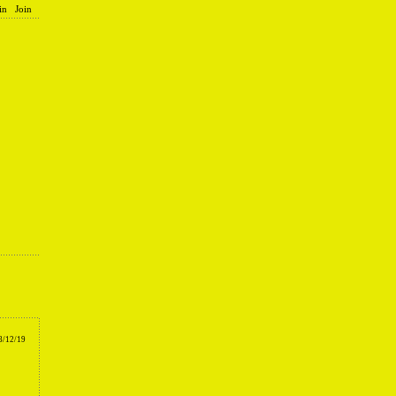
in
Join
8/12/19