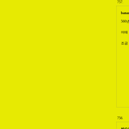
757.
bana
560
어때 
조금 
756.